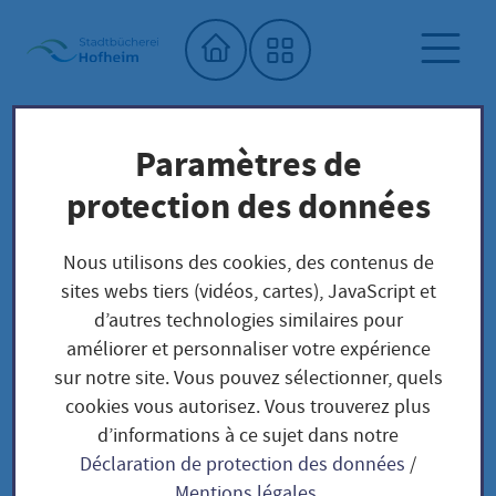
Accueil"
Paramètres de
Bibliothèque municipale
protection des données
Bibliothèque de semences
Unser Saatgut: Aussaat - Ernte -
Nous utilisons des cookies, des contenus de
sites webs tiers (vidéos, cartes), JavaScript et
Samengewinnung
d’autres technologies similaires pour
Kräuter und Blumen
BLUMEN
améliorer et personnaliser votre expérience
Ancolie / Aquilegia
sur notre site. Vous pouvez sélectionner, quels
cookies vous autorisez. Vous trouverez plus
d’informations à ce sujet dans notre
Ancolie / Aquilegia
Déclaration de protection des données
/
Mentions légales
.