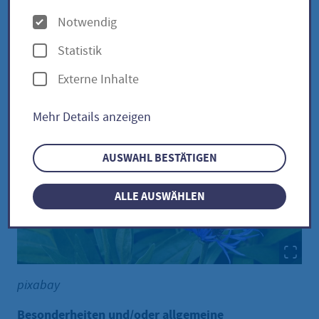
O
Notwendig
p
Kornblume / Centaurea cyanus
Statistik
t
Externe Inhalte
i
o
Mehr Details anzeigen
n
e
AUSWAHL BESTÄTIGEN
n
ALLE AUSWÄHLEN
pixabay
Besonderheiten und/oder allgemeine