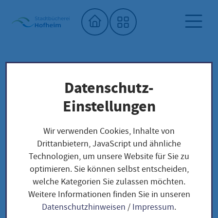
Startseite"
Datenschutz-
Stadtbücherei
Saatgutbibliothek
Unser Saatgut: Aussaat - Ernte -
Einstellungen
Samengewinnung
Kräuter und Blumen
BLUMEN
Wir verwenden Cookies, Inhalte von
Kornblume / Centaurea cyanus
Drittanbietern, JavaScript und ähnliche
Technologien, um unsere Website für Sie zu
optimieren. Sie können selbst entscheiden,
Kornblume /
welche Kategorien Sie zulassen möchten.
Weitere Informationen finden Sie in unseren
Centaurea cyanus
Datenschutzhinweisen
/
Impressum
.