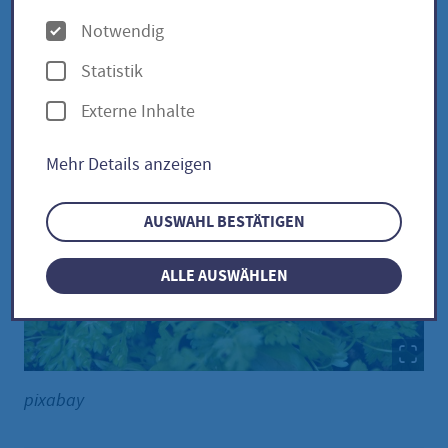
O
Notwendig
p
Kerbel / Anthriscus cerefolium
Statistik
t
Externe Inhalte
i
o
Mehr Details anzeigen
n
e
AUSWAHL BESTÄTIGEN
n
ALLE AUSWÄHLEN
pixabay