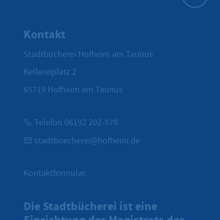
Zum Seite
Kontakt
Stadtbücherei Hofheim am Taunus
Kellereiplatz 2
65719
Hofheim am Taunus
Telefon 06192 202-570
stadtbuecherei@hofheim.de
Kontaktformular
Die Stadtbücherei ist eine
Einrichtung des Magistrats der