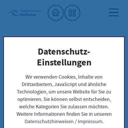
Startseite"
Datenschutz-
Stadtbücherei
Saatgutbibliothek
Unser Saatgut: Aussaat - Ernte -
Einstellungen
Samengewinnung
Kräuter und Blumen
KRÄUTER
Wir verwenden Cookies, Inhalte von
Kerbel / Anthriscus cerefolium
Drittanbietern, JavaScript und ähnliche
Technologien, um unsere Website für Sie zu
optimieren. Sie können selbst entscheiden,
Kerbel / Anthriscus
welche Kategorien Sie zulassen möchten.
Weitere Informationen finden Sie in unseren
cerefolium
Datenschutzhinweisen
/
Impressum
.