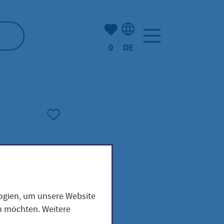
Anzahl der gemerkten Artike
0
DE
Sprachauswahl: Deutsch
logien, um unsere Website
en möchten. Weitere