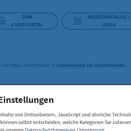
ZUM
MEDIENKATALOG /
STADTPORTAL
LOGIN
Leseausweis für Institutionen
Für Kitas und Schulen
ausweis für
Einstellungen
itutionen
nhalte von Drittanbietern, JavaScript und ähnliche Techno
ie können selbst entscheiden, welche Kategorien Sie zulass
 in unseren
Datenschutzhinweisen
/
Impressum
.