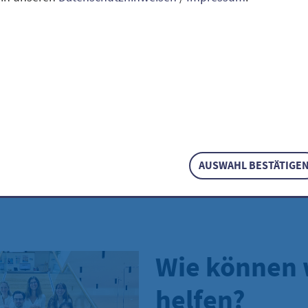
der Kita oder Schule und möchten für Ihre Gruppe oder Klas
ofheim entleihen?
e - mit dem ausgefüllten Anmeldeformular und einem gült
 - in der Stadtbücherei Hofheim einen kostenlosen Leseaus
eantragen.
eldeformular für Institutionen
AUSWAHL BESTÄTIGE
Wie können 
helfen?