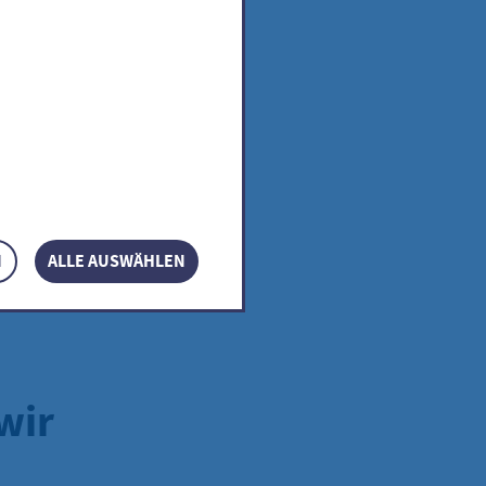
se Medien in der
igen
weis für
N
ALLE AUSWÄHLEN
wir