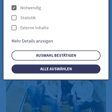
Niedriger grüner Krauser /
O
Notwendig
var. Sabellica
p
Statistik
t
Externe Inhalte
i
o
Mehr Details anzeigen
n
e
AUSWAHL BESTÄTIGEN
n
ALLE AUSWÄHLEN