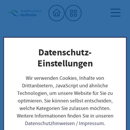
Startseite"
Datenschutz-
Stadtbücherei
Saatgutbibliothek
Unser Saatgut: Aussaat - Ernte -
Einstellungen
Samengewinnung
GRÜNKOHL
Kohl und Körner
Wir verwenden Cookies, Inhalte von
Drittanbietern, JavaScript und ähnliche
Technologien, um unsere Website für Sie zu
GRÜNKOHL
optimieren. Sie können selbst entscheiden,
welche Kategorien Sie zulassen möchten.
Weitere Informationen finden Sie in unseren
Datenschutzhinweisen
/
Impressum
.