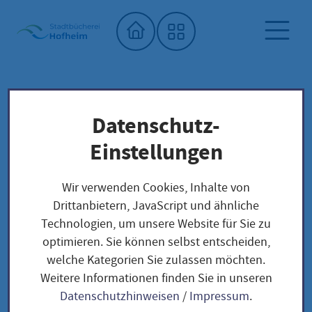
Startseite"
Datenschutz-
Stadtbücherei
Saatgutbibliothek
Unser Saatgut: Aussaat - Ernte -
Einstellungen
Samengewinnung
Fruchtgemüse
GURKEN
Wir verwenden Cookies, Inhalte von
Limona / Cucumis sativus L.
Drittanbietern, JavaScript und ähnliche
Technologien, um unsere Website für Sie zu
optimieren. Sie können selbst entscheiden,
Limona / Cucumis
welche Kategorien Sie zulassen möchten.
Weitere Informationen finden Sie in unseren
sativus L.
Datenschutzhinweisen
/
Impressum
.