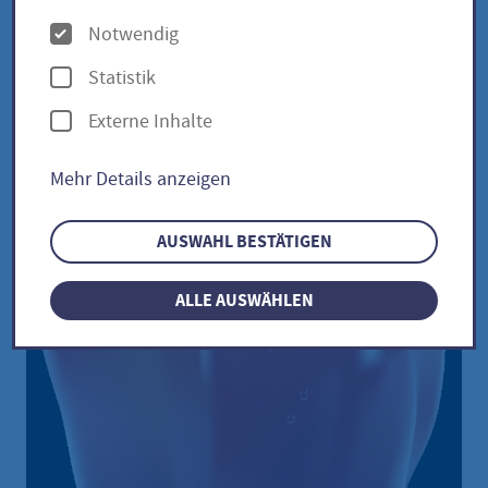
O
Notwendig
p
Paprika Resi / Capsicum
Statistik
t
annuum
Externe Inhalte
i
o
Mehr Details anzeigen
n
e
AUSWAHL BESTÄTIGEN
n
ALLE AUSWÄHLEN