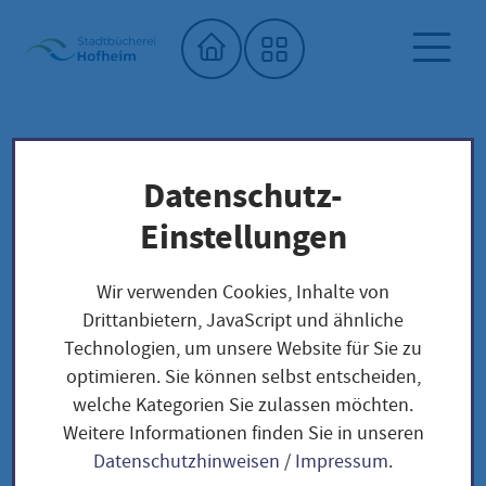
Startseite"
Datenschutz-
Stadtbücherei
Saatgutbibliothek
Unser Saatgut: Aussaat - Ernte -
Einstellungen
Samengewinnung
Fruchtgemüse
PAPRIKA
Wir verwenden Cookies, Inhalte von
Paprika Resi / Capsicum annuum
Drittanbietern, JavaScript und ähnliche
Technologien, um unsere Website für Sie zu
optimieren. Sie können selbst entscheiden,
Paprika Resi /
welche Kategorien Sie zulassen möchten.
Weitere Informationen finden Sie in unseren
Capsicum annuum
Datenschutzhinweisen
/
Impressum
.