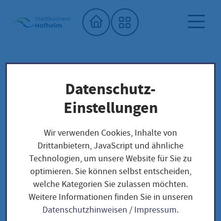
Startseite"
Datenschutz-
Stadtbücherei
Saatgutbibliothek
Unser Saatgut: Aussaat - Ernte -
Einstellungen
Samengewinnung
Fruchtgemüse
TOMATEN
Wir verwenden Cookies, Inhalte von
Rote Ribisel / Solanum pimpinellifolium
Drittanbietern, JavaScript und ähnliche
Technologien, um unsere Website für Sie zu
optimieren. Sie können selbst entscheiden,
Rote Ribisel / Solanum
welche Kategorien Sie zulassen möchten.
Weitere Informationen finden Sie in unseren
pimpinellifolium
Datenschutzhinweisen
/
Impressum
.