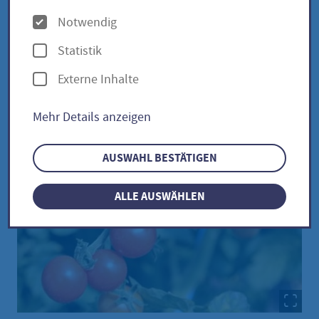
O
Notwendig
p
Tomate Rote Ribisel / Solanum
Statistik
t
pimpinellifolium
Externe Inhalte
i
o
Mehr Details anzeigen
n
e
AUSWAHL BESTÄTIGEN
n
ALLE AUSWÄHLEN