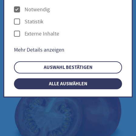
Lycopersicum
O
Notwendig
p
Statistik
t
Externe Inhalte
Tschernij Prinz /Solanum
i
Lycopersicum
o
Mehr Details anzeigen
n
e
AUSWAHL BESTÄTIGEN
n
ALLE AUSWÄHLEN