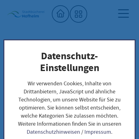
Startseite"
Datenschutz-
Stadtbücherei
Saatgutbibliothek
Unser Saatgut: Aussaat - Ernte -
Einstellungen
Samengewinnung
Fruchtgemüse
TOMATEN
Wir verwenden Cookies, Inhalte von
Tschernij Prinz /Solanum Lycopersicum
Drittanbietern, JavaScript und ähnliche
Technologien, um unsere Website für Sie zu
optimieren. Sie können selbst entscheiden,
Tschernij Prinz
welche Kategorien Sie zulassen möchten.
Weitere Informationen finden Sie in unseren
/Solanum
Datenschutzhinweisen
/
Impressum
.