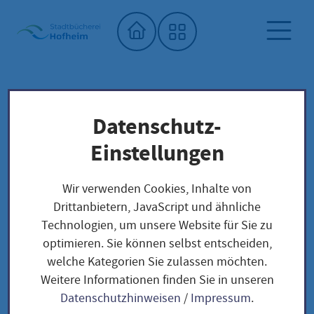
Startseite"
Datenschutz-
Stadtbücherei
Saatgutbibliothek
Unser Saatgut: Aussaat - Ernte -
Einstellungen
Samengewinnung
Fruchtgemüse
TOMATEN
Wir verwenden Cookies, Inhalte von
Bonner Beste / Solanum lycopersicum
Drittanbietern, JavaScript und ähnliche
Technologien, um unsere Website für Sie zu
optimieren. Sie können selbst entscheiden,
Bonner Beste /
welche Kategorien Sie zulassen möchten.
Weitere Informationen finden Sie in unseren
Solanum
Datenschutzhinweisen
/
Impressum
.