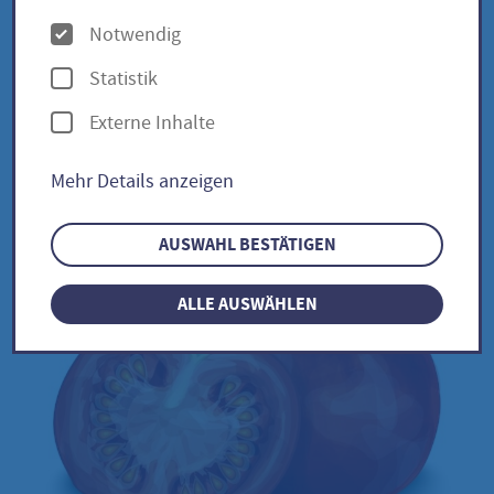
lycopersicum
O
Notwendig
p
Statistik
t
Externe Inhalte
Bonner Beste / Solanum
i
lycopersicum
o
Mehr Details anzeigen
n
e
AUSWAHL BESTÄTIGEN
n
ALLE AUSWÄHLEN