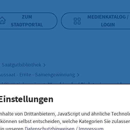
ZUM
MEDIENKATALOG /
STADTPORTAL
LOGIN
Saatgutbibliothek
Aussaat - Ernte - Samengewinnung
Wasabirauke / Diplotaxis erucoides
und Blattstielgemüse
Einstellungen
birauke / Diplota
nhalte von Drittanbietern, JavaScript und ähnliche Techno
ie können selbst entscheiden, welche Kategorien Sie zulass
 in unseren
Datenschutzhinweisen
/
Impressum
.