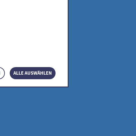
des
N
ALLE AUSWÄHLEN