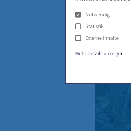
eruc
O
Notwendig
p
Statistik
t
Wasabi
Externe Inhalte
i
o
Mehr Details anzeigen
n
e
n