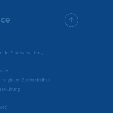
ice
Zum Seitenanfang
n der Stadtverwaltung
ache
r digitalen Barrierefreiheit
zerklärung
net)