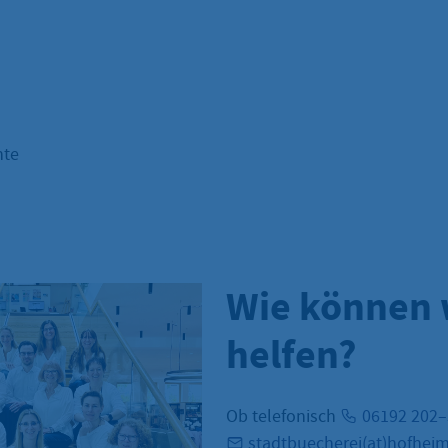
nte
Wie können 
helfen?
Ob telefonisch
06192 202
stadtbuecherei(at)hofhei