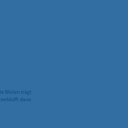
ße Blüten trägt.
erblüfft diese
e