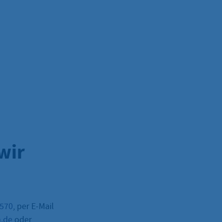
wir
–570
, per E-Mail
m.de
oder