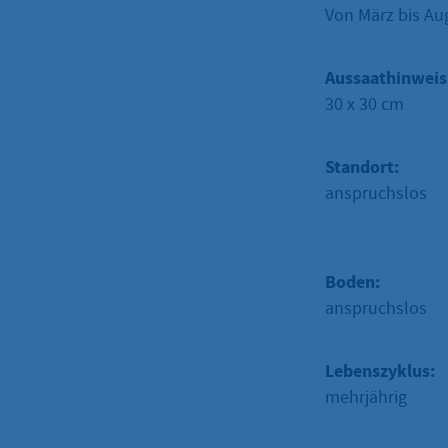
Von März bis Au
Aussaathinweis
30 x 30 cm
Standort:
anspruchslos
Boden:
anspruchslos
Lebenszyklus:
mehrjährig