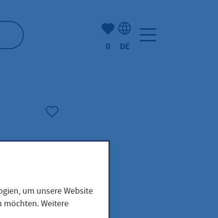
Anzahl der gemerkten Artike
0
DE
Sprachauswahl: Deutsch
xis
logien, um unsere Website
en möchten. Weitere