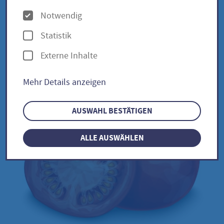
O
Notwendig
p
Citron russe / Solanum
Statistik
t
lycopersicum
Externe Inhalte
i
o
Mehr Details anzeigen
n
e
AUSWAHL BESTÄTIGEN
n
ALLE AUSWÄHLEN