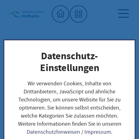
Startseite"
Datenschutz-
Stadtbücherei
Saatgutbibliothek
Unser Saatgut: Aussaat - Ernte -
Einstellungen
Samengewinnung
Fruchtgemüse
TOMATEN
Wir verwenden Cookies, Inhalte von
Citron russe - Solanum lycopersicum
Drittanbietern, JavaScript und ähnliche
Technologien, um unsere Website für Sie zu
optimieren. Sie können selbst entscheiden,
Citron russe - Solanum
welche Kategorien Sie zulassen möchten.
Weitere Informationen finden Sie in unseren
lycopersicum
Datenschutzhinweisen
/
Impressum
.