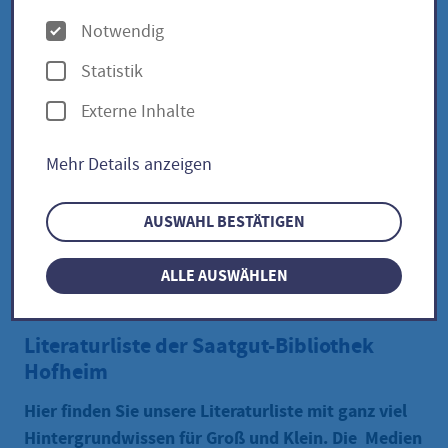
O
Notwendig
p
Statistik
t
Externe Inhalte
i
o
Mehr Details anzeigen
n
e
AUSWAHL BESTÄTIGEN
n
ALLE AUSWÄHLEN
pixabay
Literaturliste der Saatgut-Bibliothek
Hofheim
Hier finden Sie unsere Literaturliste mit ganz viel
Hintergrundwissen für Groß und Klein. Die Medien