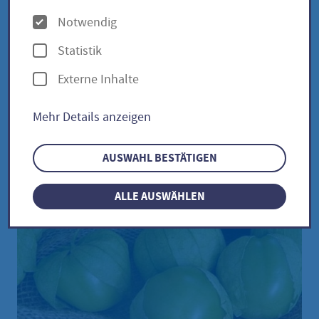
O
Notwendig
p
Tomatillo / Physalis
Statistik
t
philadelphica
Externe Inhalte
i
o
Mehr Details anzeigen
n
e
AUSWAHL BESTÄTIGEN
n
ALLE AUSWÄHLEN