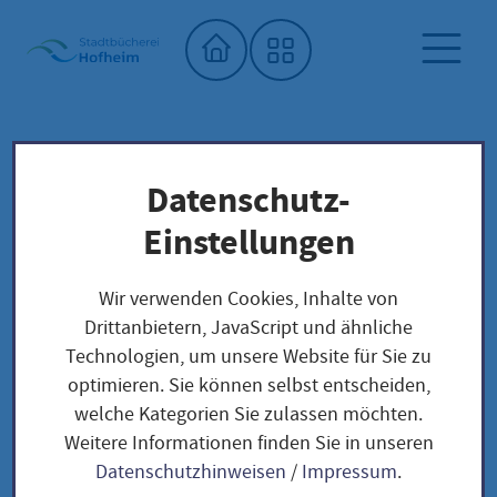
Startseite"
Datenschutz-
Stadtbücherei
Saatgutbibliothek
Unser Saatgut: Aussaat - Ernte -
Einstellungen
Samengewinnung
Fruchtgemüse
TOMATEN
Wir verwenden Cookies, Inhalte von
Tomatillo / Physalis philadelphica
Drittanbietern, JavaScript und ähnliche
Technologien, um unsere Website für Sie zu
optimieren. Sie können selbst entscheiden,
Tomatillo / Physalis
welche Kategorien Sie zulassen möchten.
Weitere Informationen finden Sie in unseren
philadelphica
Datenschutzhinweisen
/
Impressum
.