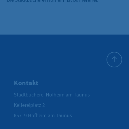
Die Stadtbücherei Hofheim ist barrierefrei.
Zum Seite
Kontakt
Stadtbücherei Hofheim am Taunus
Kellereiplatz 2
65719
Hofheim am Taunus