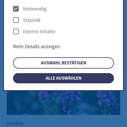
O
Notwendig
p
Roter Fingerhut / Digitalis
Statistik
t
purpurea
Externe Inhalte
i
o
Mehr Details anzeigen
n
e
AUSWAHL BESTÄTIGEN
n
ALLE AUSWÄHLEN
pixabay