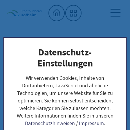
Startseite"
Datenschutz-
Stadtbücherei
Saatgutbibliothek
Unser Saatgut: Aussaat - Ernte -
Einstellungen
Samengewinnung
Kräuter und Blumen
BLUMEN
Wir verwenden Cookies, Inhalte von
Roter Fingerhut / Digitalis purpurea
Drittanbietern, JavaScript und ähnliche
Technologien, um unsere Website für Sie zu
optimieren. Sie können selbst entscheiden,
Roter Fingerhut /
welche Kategorien Sie zulassen möchten.
Weitere Informationen finden Sie in unseren
Digitalis purpurea
Datenschutzhinweisen
/
Impressum
.