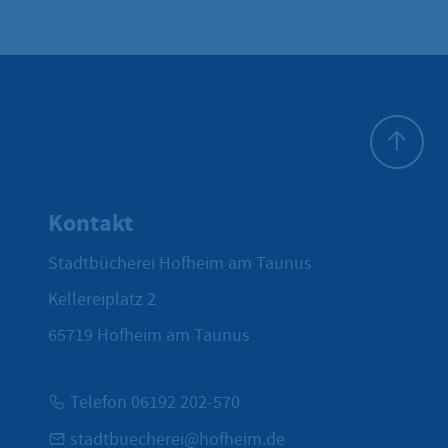
Zum Seite
Kontakt
Stadtbücherei Hofheim am Taunus
Kellereiplatz 2
65719
Hofheim am Taunus
Telefon 06192 202-570
stadtbuecherei@hofheim.de