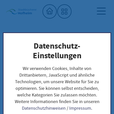
Startseite"
Datenschutz-
Stadtbücherei
Saatgutbibliothek
Unser Saatgut: Aussaat - Ernte -
Einstellungen
Samengewinnung
Kohl und Körner
Wir verwenden Cookies, Inhalte von
Drittanbietern, JavaScript und ähnliche
Technologien, um unsere Website für Sie zu
Kohl und Körner
optimieren. Sie können selbst entscheiden,
welche Kategorien Sie zulassen möchten.
Weitere Informationen finden Sie in unseren
Datenschutzhinweisen
/
Impressum
.