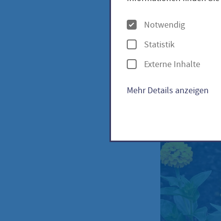
eleg
O
Notwendig
p
Statistik
t
Zinnie
Externe Inhalte
i
o
Mehr Details anzeigen
n
e
n