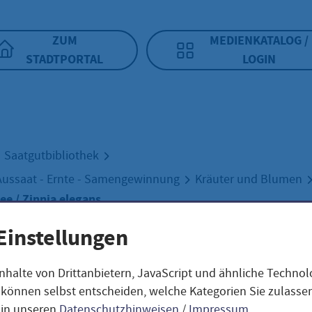
ZUM
MEDIENKATALOG /
STADTPORTAL
LOGIN
Saatgutbibliothek
Aussaat - Ernte - Samengewinnung
Kräuter und Blumen
e / Zinnia elegans
Einstellungen
ie Bumblebee / Z
nhalte von Drittanbietern, JavaScript und ähnliche Techno
ie können selbst entscheiden, welche Kategorien Sie zulass
 in unseren
Datenschutzhinweisen
/
Impressum
.