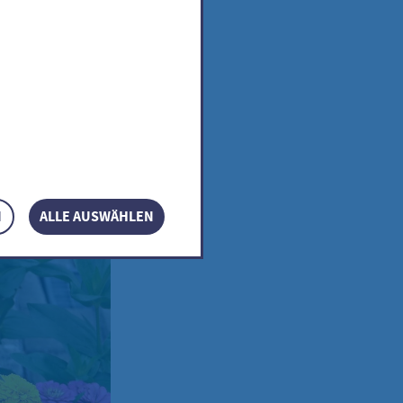
ns
N
ALLE AUSWÄHLEN