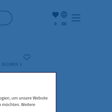
Anzahl der gemerkten Artike
0
DE
Sprachauswahl: Deutsch
BLUMEN
innia
logien, um unsere Website
en möchten. Weitere