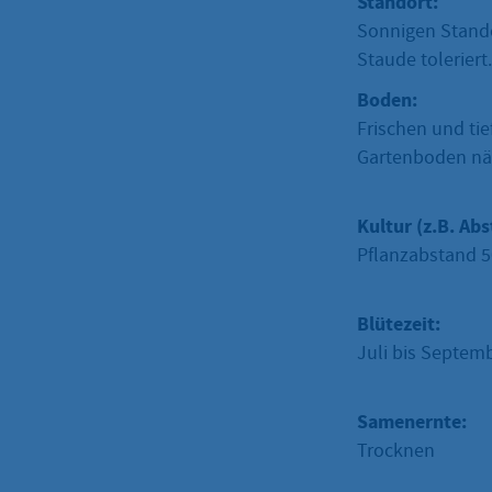
Standort:
Sonnigen Stando
Staude tolerier
Boden:
Frischen und tie
Gartenboden näh
Kultur (z.B. Abs
Pflanzabstand 5
Blütezeit:
Juli bis Septem
Samenernte:
Trocknen