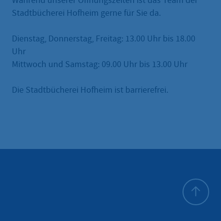
Während unserer Öffnungszeiten ist das Team der
Stadtbücherei Hofheim gerne für Sie da.
Dienstag, Donnerstag, Freitag: 13.00 Uhr bis 18.00
Uhr
Mittwoch und Samstag: 09.00 Uhr bis 13.00 Uhr
Die Stadtbücherei Hofheim ist barrierefrei.
Zum Seite