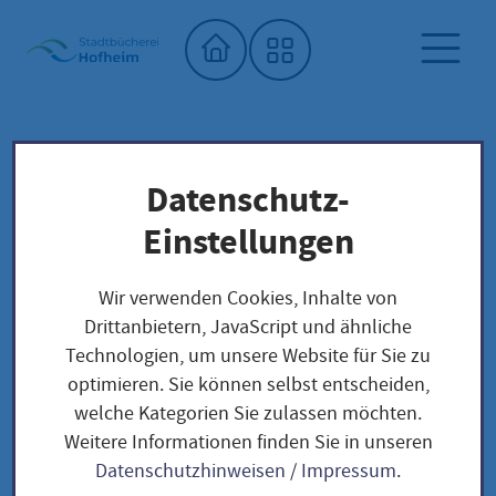
Startseite"
Datenschutz-
Stadtbücherei
Saatgutbibliothek
Unser Saatgut: Aussaat - Ernte -
Einstellungen
Samengewinnung
Fruchtgemüse
TOMATEN
Wir verwenden Cookies, Inhalte von
Rote Murmel / Solanum lycopersicum
Drittanbietern, JavaScript und ähnliche
Technologien, um unsere Website für Sie zu
optimieren. Sie können selbst entscheiden,
Rote Murmel /
welche Kategorien Sie zulassen möchten.
Weitere Informationen finden Sie in unseren
Solanum
Datenschutzhinweisen
/
Impressum
.