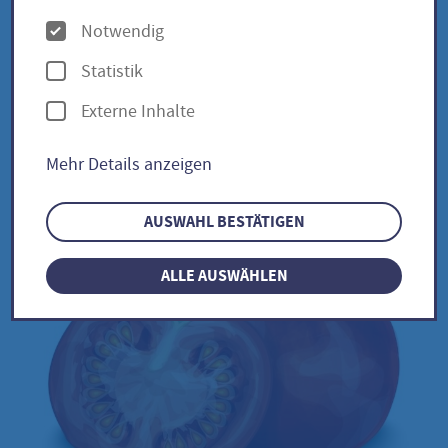
lycopersicum
O
Notwendig
p
Statistik
t
Externe Inhalte
Rote Murmel / Solanum
i
lycopersicumm
o
Mehr Details anzeigen
n
e
AUSWAHL BESTÄTIGEN
n
ALLE AUSWÄHLEN