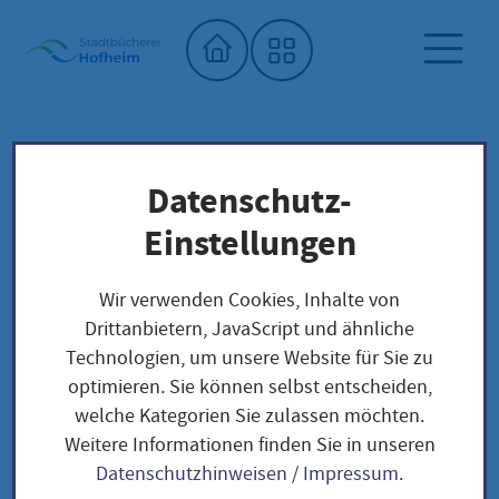
Startseite"
Datenschutz-
Stadtbücherei
Saatgutbibliothek
Unser Saatgut: Aussaat - Ernte -
Einstellungen
Samengewinnung
Fruchtgemüse
TOMATEN
Wir verwenden Cookies, Inhalte von
Evil Olive - Solanum lycopersicum
Drittanbietern, JavaScript und ähnliche
Technologien, um unsere Website für Sie zu
optimieren. Sie können selbst entscheiden,
Evil Olive - Solanum
welche Kategorien Sie zulassen möchten.
Weitere Informationen finden Sie in unseren
lycopersicum
Datenschutzhinweisen
/
Impressum
.