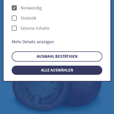
O
Notwendig
p
Evil Olive / Solanum
Statistik
t
lycopersicum
Externe Inhalte
i
o
Mehr Details anzeigen
n
e
AUSWAHL BESTÄTIGEN
n
ALLE AUSWÄHLEN