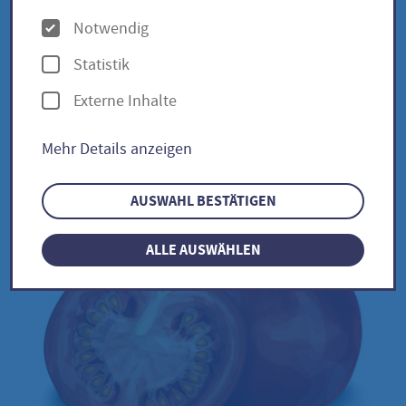
lycopersicum
O
Notwendig
p
Statistik
t
Externe Inhalte
Chocolate Cherry / Solanum
i
lycopersicum
o
Mehr Details anzeigen
n
e
AUSWAHL BESTÄTIGEN
n
ALLE AUSWÄHLEN