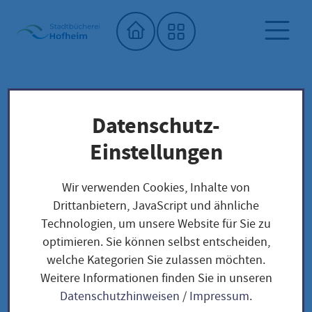
Startseite"
Datenschutz-
Stadtbücherei
Saatgutbibliothek
Unser Saatgut: Aussaat - Ernte -
Einstellungen
Samengewinnung
Fruchtgemüse
TOMATEN
Wir verwenden Cookies, Inhalte von
Chocolate cherry / Solanum lycopersicum
Drittanbietern, JavaScript und ähnliche
Technologien, um unsere Website für Sie zu
optimieren. Sie können selbst entscheiden,
Chocolate cherry /
welche Kategorien Sie zulassen möchten.
Weitere Informationen finden Sie in unseren
Solanum
Datenschutzhinweisen
/
Impressum
.