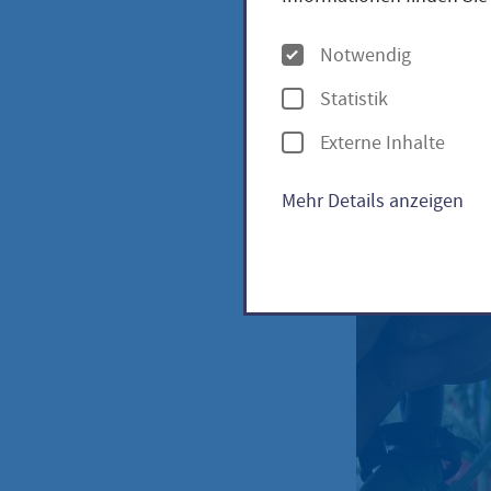
lyco
O
Notwendig
p
Statistik
t
Tomate
Externe Inhalte
i
lycope
o
Mehr Details anzeigen
n
e
n