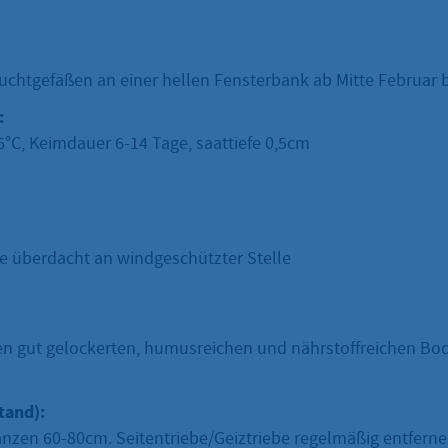
zuchtgefäßen an einer hellen Fensterbank ab Mitte Februar 
:
°C, Keimdauer 6-14 Tage, saattiefe 0,5cm
ne überdacht an windgeschützter Stelle
n gut gelockerten, humusreichen und nährstoffreichen Bo
tand):
anzen 60-80cm. Seitentriebe/Geiztriebe regelmäßig entfern