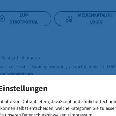
ZUM
MEDIENKATALOG /
STADTPORTAL
LOGIN
Saatgutbibliothek
Aussaat - Ernte - Samengewinnung
Fruchtgemüse
TOM
num lycopersicum
Einstellungen
elli / Solanum
nhalte von Drittanbietern, JavaScript und ähnliche Techno
ie können selbst entscheiden, welche Kategorien Sie zulass
 in unseren
Datenschutzhinweisen
/
Impressum
.