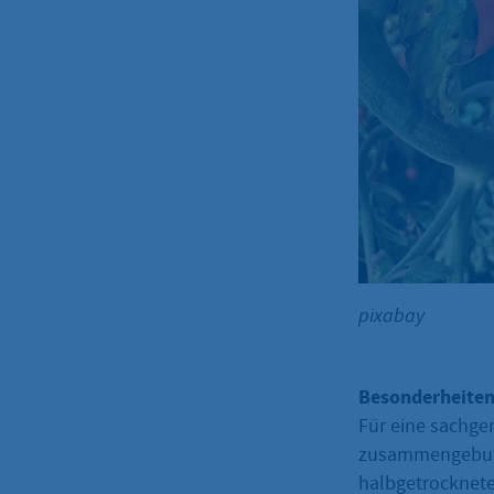
pixabay
Besonderheiten
Für eine sachge
zusammengebunde
halbgetrocknete