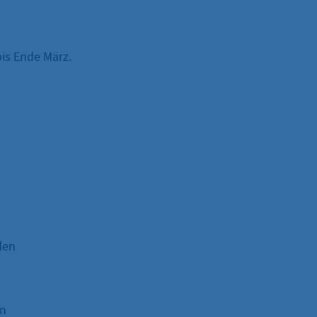
bis Ende März.
den
en