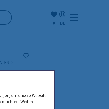
Anzahl der gemerkten Artike
0
DE
Sprachauswahl: Deutsch
ATEN
logien, um unsere Website
en möchten. Weitere