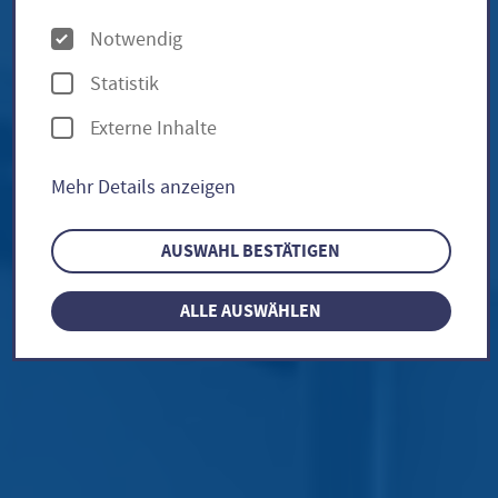
O
Notwendig
p
Statistik
t
Externe Inhalte
i
o
Mehr Details anzeigen
n
e
AUSWAHL BESTÄTIGEN
n
ALLE AUSWÄHLEN