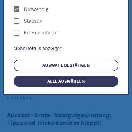
O
Notwendig
p
Statistik
t
Externe Inhalte
i
o
Mehr Details anzeigen
n
e
AUSWAHL BESTÄTIGEN
n
ALLE AUSWÄHLEN
istockphoto
Aussaat - Ernte - Saatgutgewinnung:
Tipps und Tricks damit es klappt!