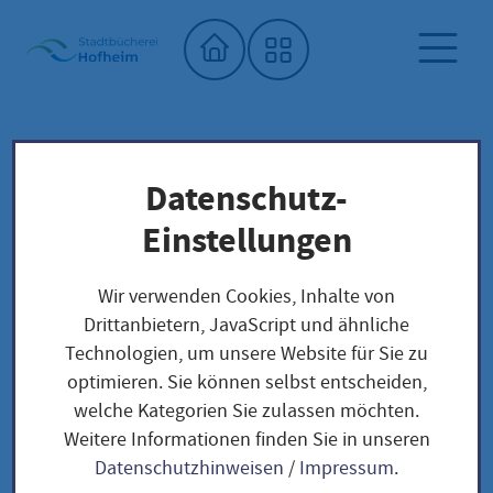
Startseite"
Datenschutz-
Stadtbücherei
Saatgutbibliothek
Unser Saatgut: Aussaat - Ernte -
Einstellungen
Samengewinnung
Wir verwenden Cookies, Inhalte von
Unser Saatgut:
Drittanbietern, JavaScript und ähnliche
Technologien, um unsere Website für Sie zu
Aussaat - Ernte -
optimieren. Sie können selbst entscheiden,
welche Kategorien Sie zulassen möchten.
Samengewinnung
Weitere Informationen finden Sie in unseren
Datenschutzhinweisen
/
Impressum
.