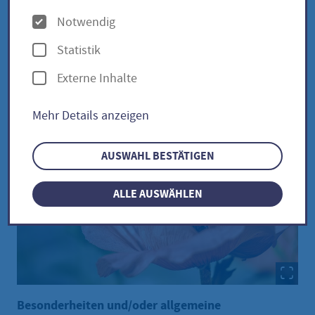
O
Notwendig
p
Türkischer Mohn / Papaver
Statistik
t
orientale
Externe Inhalte
i
o
Mehr Details anzeigen
n
e
AUSWAHL BESTÄTIGEN
n
ALLE AUSWÄHLEN
Besonderheiten und/oder allgemeine