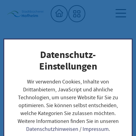
Startseite"
Datenschutz-
Stadtbücherei
Saatgutbibliothek
Unser Saatgut: Aussaat - Ernte -
Einstellungen
Samengewinnung
Kräuter und Blumen
BLUMEN
Wir verwenden Cookies, Inhalte von
Türkischer Mohn / Papaver orientale
Drittanbietern, JavaScript und ähnliche
Technologien, um unsere Website für Sie zu
optimieren. Sie können selbst entscheiden,
Türkischer Mohn /
welche Kategorien Sie zulassen möchten.
Weitere Informationen finden Sie in unseren
Papaver orientale
Datenschutzhinweisen
/
Impressum
.