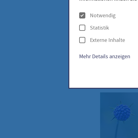
Teuf
O
Notwendig
prat
p
Statistik
t
Externe Inhalte
i
o
Mehr Details anzeigen
Gewöhn
n
praten
e
n