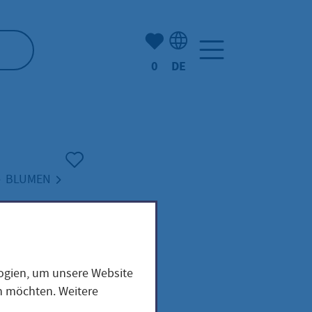
Anzahl der gemerkten Artike
0
DE
Sprachauswahl: Deutsch
BLUMEN
logien, um unsere Website
en möchten. Weitere