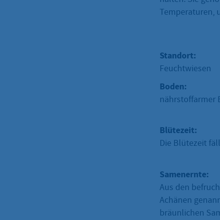
Temperaturen, 
Standort:
Feuchtwiesen
Boden:
nährstoffarmer
Blütezeit:
Die Blütezeit fä
Samenernte:
Aus den befrucht
Achänen genannt.
bräunlichen Same