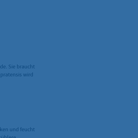
ude. Sie braucht
pratensis wird
cken und feucht
kühlere