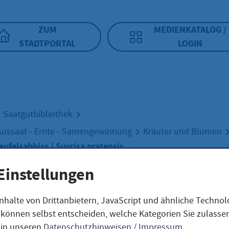
ZUM
MEDIENKATALOG /
STADTPORTAL
LOGIN
Saatgutbibliothek
Aussaat - Ernte - Samengewinnung
Kräuter und Blumen
ufelsabbiss / Succisa pratensis
Einstellungen
hnlicher
nhalte von Drittanbietern, JavaScript und ähnliche Techno
ie können selbst entscheiden, welche Kategorien Sie zulass
 in unseren
Datenschutzhinweisen
/
Impressum
.