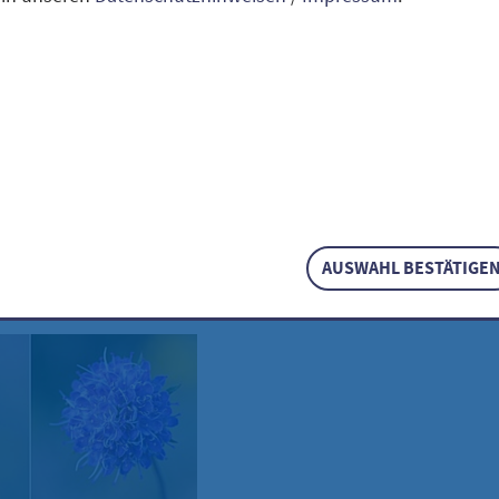
elsabbiss / Succi
ensis
licher Teufelsabbiss / Su
sis
AUSWAHL BESTÄTIGE