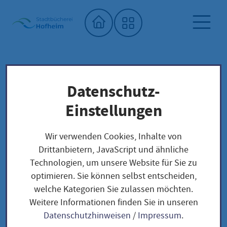
Startseite"
Datenschutz-
Stadtbücherei
Saatgutbibliothek
Unser Saatgut: Aussaat - Ernte -
Einstellungen
Samengewinnung
Fruchtgemüse
TOMATEN
Wir verwenden Cookies, Inhalte von
Taubenherz / Solanum lycopersicum
Drittanbietern, JavaScript und ähnliche
Technologien, um unsere Website für Sie zu
optimieren. Sie können selbst entscheiden,
Taubenherz / Solanum
welche Kategorien Sie zulassen möchten.
Weitere Informationen finden Sie in unseren
lycopersicum
Datenschutzhinweisen
/
Impressum
.