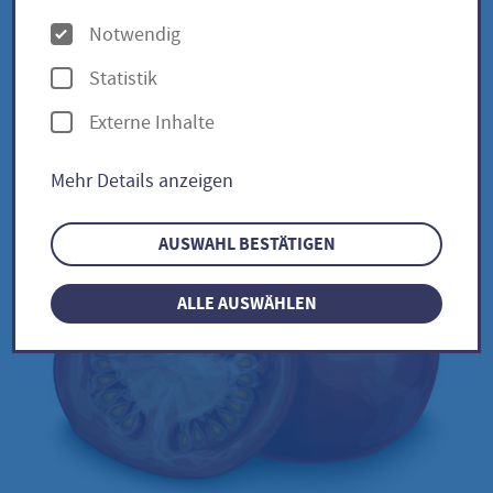
O
Notwendig
p
Taubenherz / Solanum
Statistik
t
lycopersicum
Externe Inhalte
i
o
Mehr Details anzeigen
n
e
AUSWAHL BESTÄTIGEN
n
ALLE AUSWÄHLEN