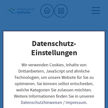
Startseite"
Datenschutz-
Stadtbücherei
Für Kitas und Schulen
Märchen-Kunst-Projekt der Hofheimer
Einstellungen
KulturWerkstatt e.V.
Wir verwenden Cookies, Inhalte von
Märchen-Kunst-
Drittanbietern, JavaScript und ähnliche
Technologien, um unsere Website für Sie zu
Projekt der Hofheimer
optimieren. Sie können selbst entscheiden,
welche Kategorien Sie zulassen möchten.
KulturWerkstatt e.V.
Weitere Informationen finden Sie in unseren
Datenschutzhinweisen
/
Impressum
.