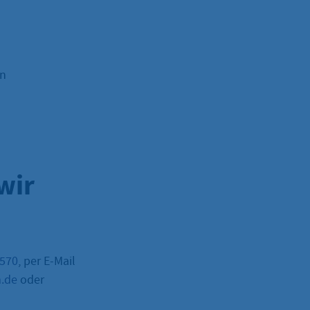
en
wir
–570
, per E-Mail
m.de
oder