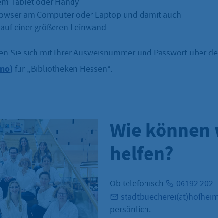
em Tablet oder Handy
rowser am Computer oder Laptop und damit auch
auf einer größeren Leinwand
n Sie sich mit Ihrer Ausweisnummer und Passwort über d
ino
)
für „Bibliotheken Hessen“.
Wie können 
helfen?
Ob telefonisch
06192 202
stadtbuecherei(at)hofhei
persönlich.