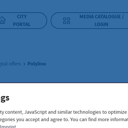
CITY
MEDIA CATALOGUE /
PORTAL
LOGIN
Polylino
gital offers
lino
ngs
ty content, JavaScript and similar technologies to optimize
egories you accept and agree to. You can find more informat
Polylino – der mark
Imprint
.