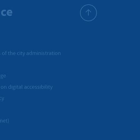
ice
To top
 of the city administration
age
on digital accessibility
cy
net)