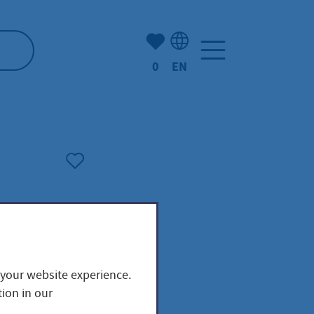
Number of bookmarked ite
0
EN
Language selection: Engl
 your website experience.
ion in our
tführende