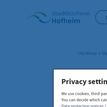
Home"
City library
Di
Poly
Privacy setti
We use cookies, third-par
You can decide which cat
Data protection notices
/