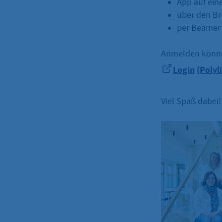
App auf ein
über den B
per Beamer 
Anmelden könne
Login
(
Polyl
Viel Spaß dabei!