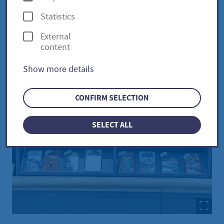
p
Statistics
t
External
i
content
o
Show more details
n
s
CONFIRM SELECTION
SELECT ALL