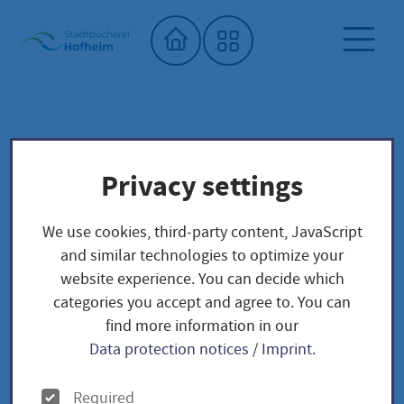
Home"
City library
For daycare centers and schools
Privacy settings
Hofheimer Kinder-Jury
We use cookies, third-party content, JavaScript
Hofheimer Kinder-
and similar technologies to optimize your
website experience. You can decide which
Jury
categories you accept and agree to. You can
find more information in our
Data protection notices
/
Imprint
.
O
Required