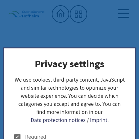
Home"
City library
Seed library
Privacy settings
Unser Saatgut: Aussaat - Ernte -
Samengewinnung
We use cookies, third-party content, JavaScript
DG San Pizzuolo
Fruchtgemüse
TOMATEN
and similar technologies to optimize your
website experience. You can decide which
DG San Pizzuolo
categories you accept and agree to. You can
find more information in our
Data protection notices
/
Imprint
.
O
Tomate DG San Pizzuolo
Required