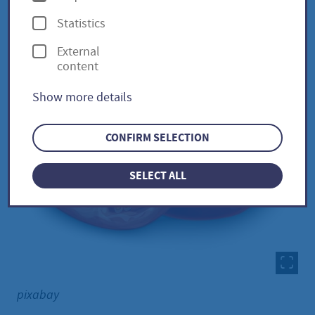
p
Statistics
t
External
i
content
o
Show more details
n
s
CONFIRM SELECTION
SELECT ALL
pixabay