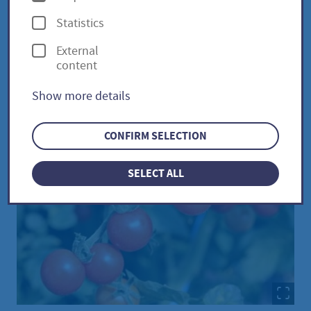
p
Statistics
t
Tomate Rote Ribisel / Solanum
External
i
content
pimpinellifolium
o
Show more details
n
s
CONFIRM SELECTION
SELECT ALL