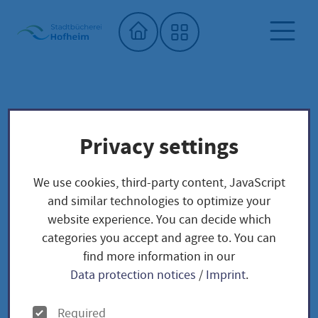
Home"
City library
Seed library
Privacy settings
Unser Saatgut: Aussaat - Ernte -
Samengewinnung
We use cookies, third-party content, JavaScript
Fruchtgemüse
TOMATEN
and similar technologies to optimize your
Rote Ribisel / Solanum pimpinellifolium
website experience. You can decide which
categories you accept and agree to. You can
find more information in our
Rote Ribisel / Solanum
Data protection notices
/
Imprint
.
pimpinellifolium
O
Required