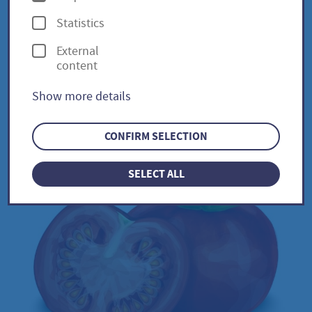
lycopersicum
p
Statistics
t
External
i
content
o
Olivetti Rose / Solanum
Show more details
n
lycopersicum
s
CONFIRM SELECTION
SELECT ALL