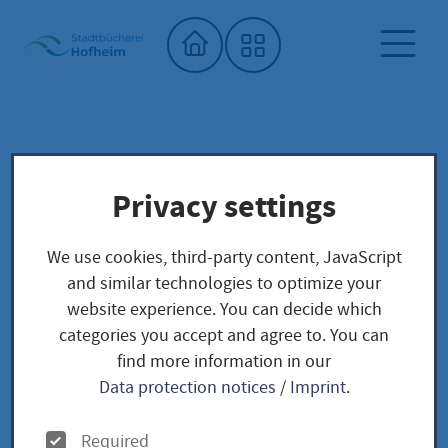
Home"
City library
Seed library
Privacy settings
Unser Saatgut: Aussaat - Ernte -
Samengewinnung
We use cookies, third-party content, JavaScript
Fruchtgemüse
TOMATEN
and similar technologies to optimize your
Olivetti Rose - Solanum lycopersicum
website experience. You can decide which
categories you accept and agree to. You can
find more information in our
Olivetti Rose -
Data protection notices
/
Imprint
.
Solanum
O
Required