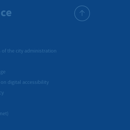
ice
To top
 of the city administration
age
on digital accessibility
cy
net)