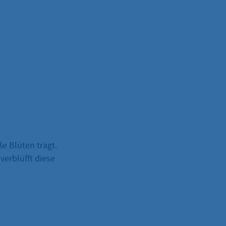
ße Blüten trägt.
erblüfft diese
e