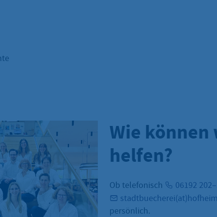
nte
Wie können 
helfen?
Ob telefonisch
06192 202
stadtbuecherei(at)hofhei
persönlich.