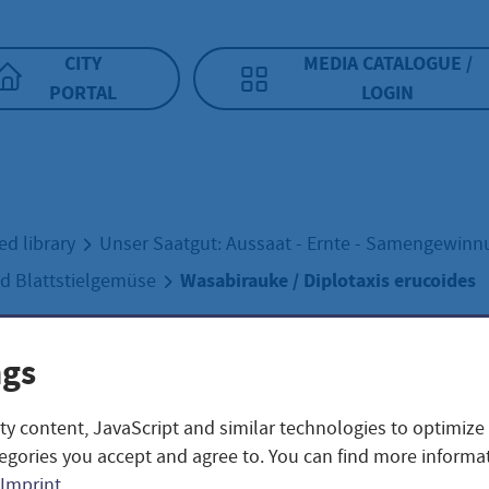
CITY
MEDIA CATALOGUE /
PORTAL
LOGIN
ed library
Unser Saatgut: Aussaat - Ernte - Samengewin
Wasabirauke / Diplotaxis erucoides
und Blattstielgemüse
ngs
birauke / Diplota
ty content, JavaScript and similar technologies to optimize
oides
egories you accept and agree to. You can find more informat
Imprint
.