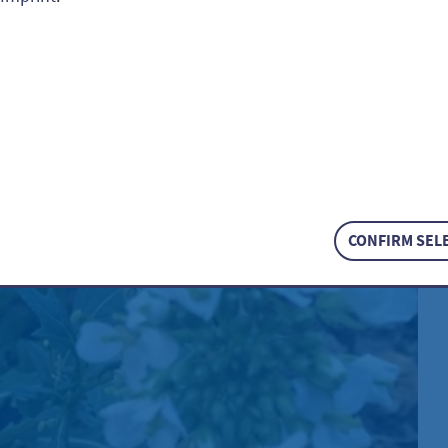
rauke / Diplotaxis erucoi
CONFIRM SEL