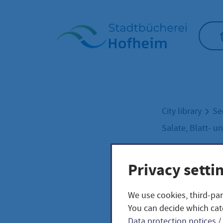
Home"
City library
Se
Salate, Blatt- 
Privacy setti
Wasa
We use cookies, third-par
eruc
You can decide which cat
Data protection notices
/