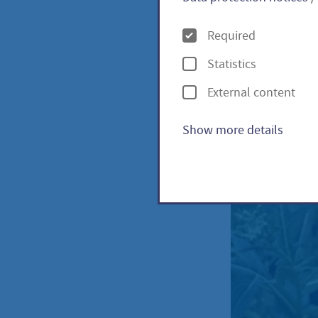
O
Required
p
Wasabi
Statistics
t
External content
i
o
Show more details
n
s