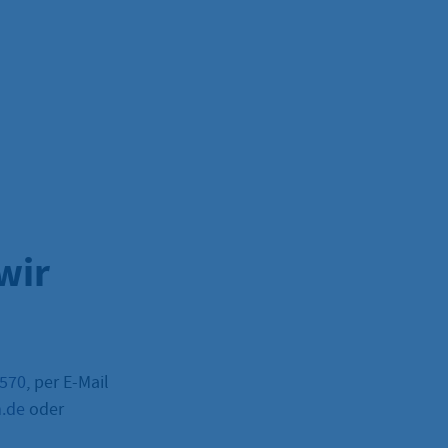
wir
–570
, per E-Mail
m.de
oder