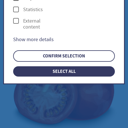
p
Statistics
t
Teardrop / Solanum
External
i
content
lycopersicum
o
Show more details
n
s
CONFIRM SELECTION
SELECT ALL