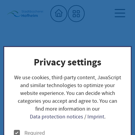
Home"
City library
Seed library
Privacy settings
Unser Saatgut: Aussaat - Ernte -
Samengewinnung
We use cookies, third-party content, JavaScript
Fruchtgemüse
TOMATEN
and similar technologies to optimize your
Teardrop / Solanum lycopersicum
website experience. You can decide which
categories you accept and agree to. You can
find more information in our
Teardrop / Solanum
Data protection notices
/
Imprint
.
lycopersicum
O
Required