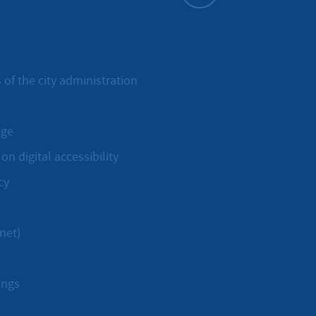
To top
 of the city administration
age
on digital accessibility
cy
net)
ings