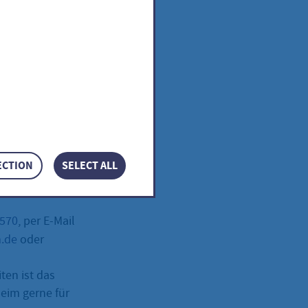
KMARK
KMARK
wir
ECTION
SELECT ALL
–570
, per E-Mail
m.de
oder
ten ist das
eim gerne für