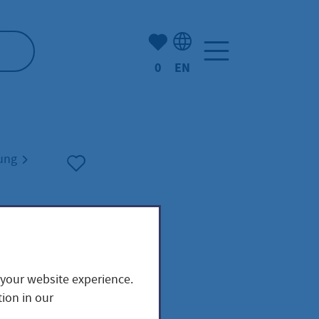
Number of bookmarked ite
0
EN
Language selection: Engl
nung
 your website experience.
ion in our