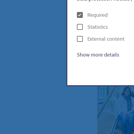
O
Zucchini Co
Required
p
Statistics
t
Hörnchenkü
External content
i
o
Show more details
n
s