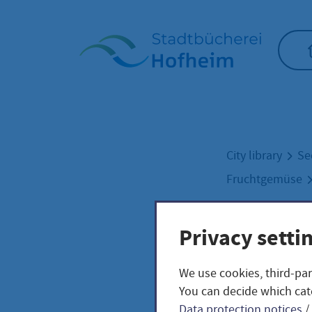
Home"
City library
Se
Fruchtgemüse
Privacy setti
KÜR
We use cookies, third-par
You can decide which cat
Data protection notices
/