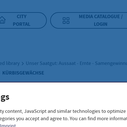
CITY
MEDIA CATALOGUE /
PORTAL
LOGIN
ed library
Unser Saatgut: Aussaat - Ernte - Samengewin
KÜRBISGEWÄCHSE
ngs
BISGEWÄCHSE
ty content, JavaScript and similar technologies to optimize
egories you accept and agree to. You can find more informat
Imprint
.