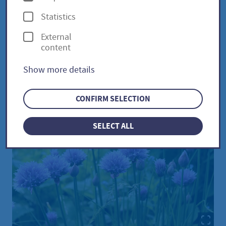
argulosum
p
Statistics
t
External
i
content
o
Chinesischer Kantenlauch /
Show more details
n
Allium argulosum
s
CONFIRM SELECTION
SELECT ALL