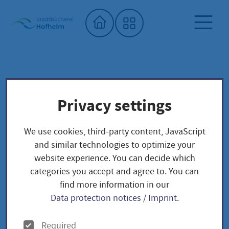
Home"
City library
Seed library
Privacy settings
Unser Saatgut: Aussaat - Ernte -
Samengewinnung
We use cookies, third-party content, JavaScript
Kräuter und Blumen
KRÄUTER
and similar technologies to optimize your
Chinesischer Kantenlauch / Allium argulosum
website experience. You can decide which
categories you accept and agree to. You can
find more information in our
Chinesischer
Data protection notices
/
Imprint
.
Kantenlauch / Allium
O
Required