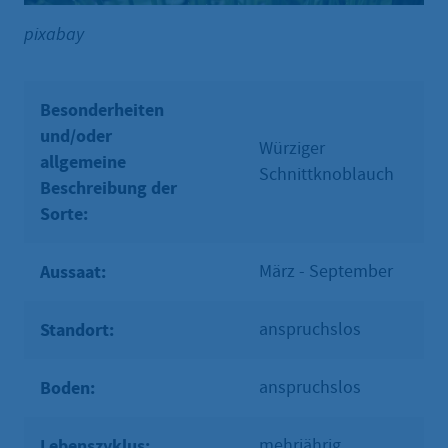
pixabay
Besonderheiten
und/oder
Würziger
allgemeine
Schnittknoblauch
Beschreibung der
Sorte:
Aussaat:
März - September
Standort:
anspruchslos
Boden:
anspruchslos
Lebenszyklus:
mehrjährig