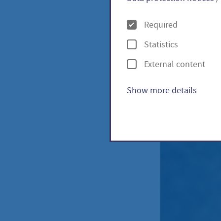
O
Required
p
Statistics
t
External content
i
o
Show more details
n
s