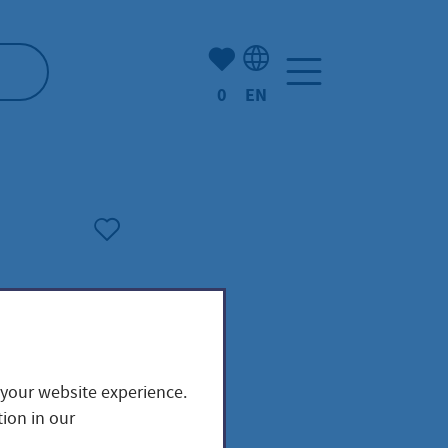
Number of bookmarked ite
0
EN
Language selection: Engl
 your website experience.
ion in our