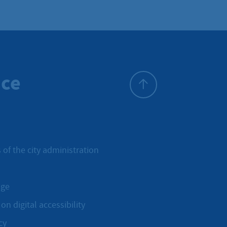
ice
To top
 of the city administration
age
on digital accessibility
cy