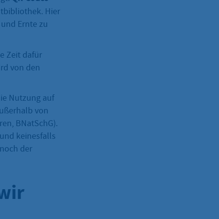
bibliothek. Hier
 und Ernte zu
e Zeit dafür
ird von den
die Nutzung auf
außerhalb von
eren, BNatSchG).
und keinesfalls
 noch der
wir