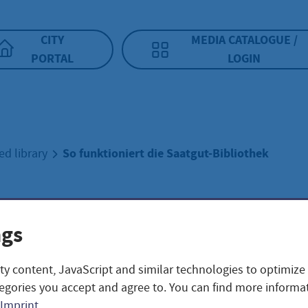
CITY
MEDIA CATALOGUE /
PORTAL
LOGIN
So funktioniert die Saatgut-Bibliothek
ed library
unktioniert die
ngs
gut-Bibliothek
ty content, JavaScript and similar technologies to optimize
egories you accept and agree to. You can find more informat
Imprint
.