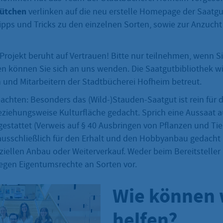
tütchen
verlinken auf die neu erstelle Homepage der Saatgut
Tipps und Tricks zu den einzelnen Sorten, sowie zur Anzucht
Projekt beruht auf Vertrauen! Bitte nur teilnehmen, wenn Si
en können Sie sich an uns wenden. Die Saatgutbibliothek w
n und Mitarbeitern der Stadtbücherei Hofheim betreut.
chten: Besonders das (Wild-)Stauden-Saatgut ist rein für 
eziehungsweise Kulturfläche gedacht. Sprich eine Aussaat 
 gestattet (Verweis auf § 40 Ausbringen von Pflanzen und Ti
 ausschließlich für den Erhalt und den Hobbyanbau gedacht 
iellen Anbau oder Weiterverkauf. Weder beim Bereitsteller
iegen Eigentumsrechte an Sorten vor.
Wie können 
helfen?