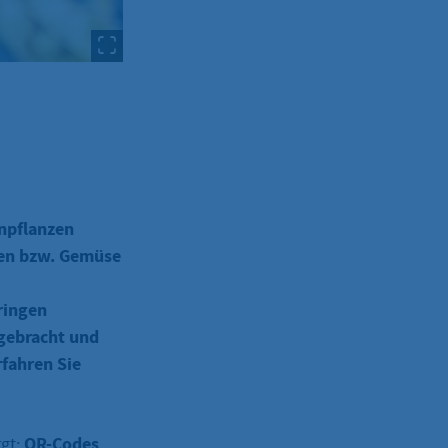
inpflanzen
uen bzw. Gemüse
ringen
gebracht und
rfahren Sie
QR-Codes
gt: