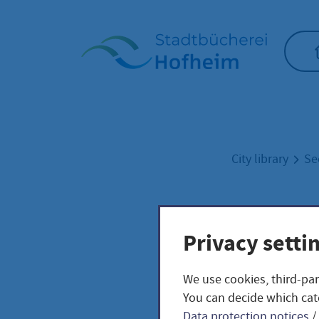
Home"
City library
Se
So f
Privacy setti
Saat
We use cookies, third-par
You can decide which cat
Data protection notices
/