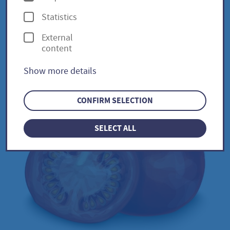
p
Statistics
t
Flonda / Lycopersicon
External
i
content
esculentum
o
Show more details
n
s
CONFIRM SELECTION
SELECT ALL