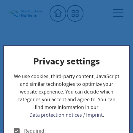
Home"
City library
Seed library
Privacy settings
Unser Saatgut: Aussaat - Ernte -
Samengewinnung
We use cookies, third-party content, JavaScript
Fruchtgemüse
TOMATEN
and similar technologies to optimize your
Flonda / Lycopersicon esculentum
website experience. You can decide which
categories you accept and agree to. You can
find more information in our
Flonda / Lycopersicon
Data protection notices
/
Imprint
.
esculentum
O
Required