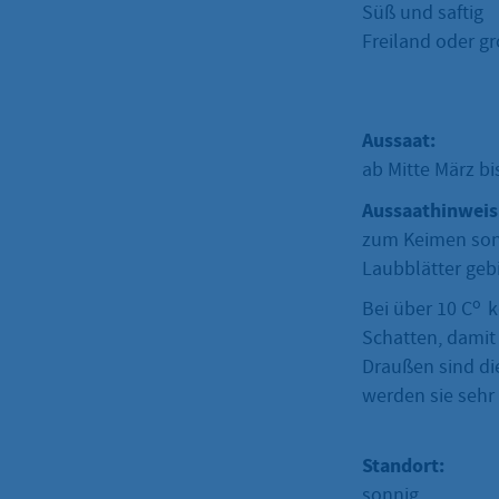
Süß und saftig
Freiland oder g
Aussaat:
ab Mitte März bi
Aussaathinweis
zum Keimen sonn
Laubblätter gebi
o
Bei über 10 C
k
Schatten, damit
Draußen sind die
werden sie sehr 
Standort:
sonnig