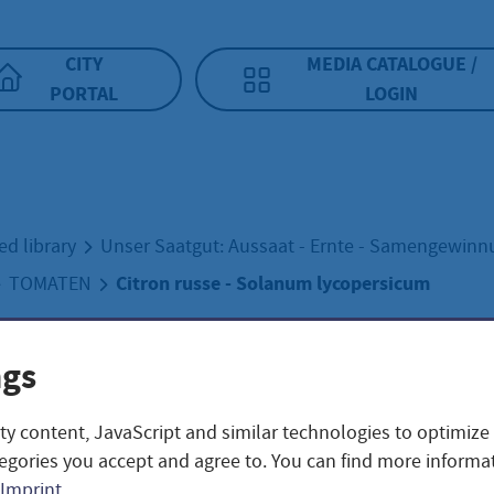
CITY
MEDIA CATALOGUE /
PORTAL
LOGIN
ed library
Unser Saatgut: Aussaat - Ernte - Samengewin
Citron russe - Solanum lycopersicum
TOMATEN
ngs
on russe - Solanu
ty content, JavaScript and similar technologies to optimize
persicum
egories you accept and agree to. You can find more informat
Imprint
.