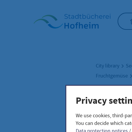
Home"
City library
Se
Fruchtgemüse
Privacy setti
Citr
We use cookies, third-par
lyco
You can decide which cat
Data protection notices
/