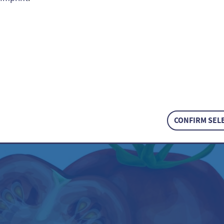
 russe / Solanum lycoper
CONFIRM SEL