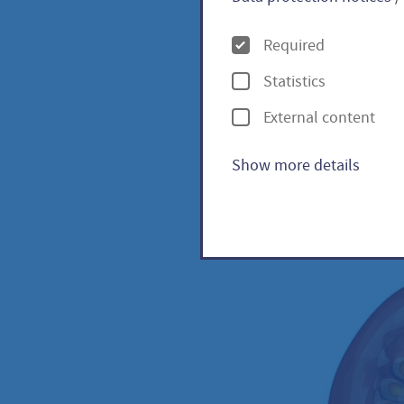
O
Required
p
Citron
Statistics
t
External content
i
o
Show more details
n
s