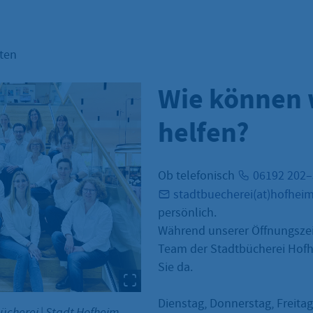
hten
Wie können 
helfen?
Ob telefonisch
06192 202
stadtbuecherei(at)hofhei
persönlich.
Während unserer Öffnungszei
Team der Stadtbücherei Hofh
Sie da.
Dienstag, Donnerstag, Freitag
bücherei
|
Stadt Hofheim