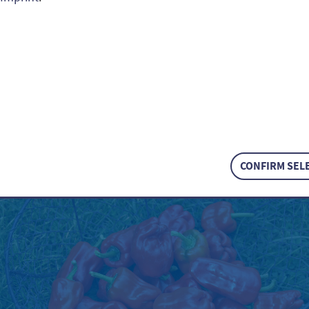
che Gewürzpaprika / Cap
m
CONFIRM SEL