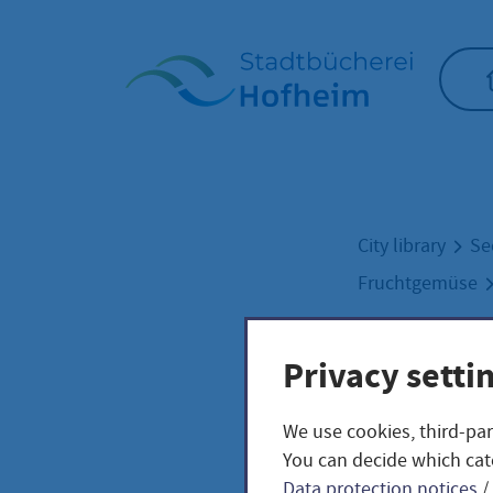
Home"
City library
Se
Fruchtgemüse
Privacy setti
Türk
We use cookies, third-par
/ Ca
You can decide which cat
Data protection notices
/