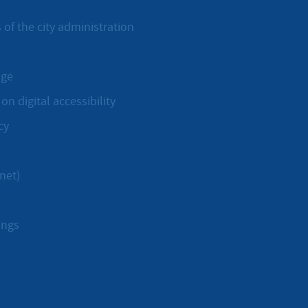
 of the city administration
age
on digital accessibility
cy
net)
ings