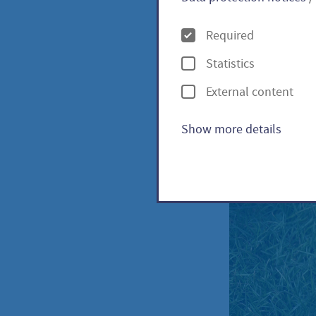
O
Required
p
Türkis
Statistics
t
External content
annuu
i
o
Show more details
n
s