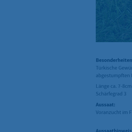
Besonderheiten
Türkische Gewürz
abgestumpften F
Länge ca. 7-8cm
Schä
Aussaat:
Voranzucht im F
Aussaathinweis