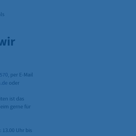
ls
wir
–570
, per E-Mail
m.de
oder
ten ist das
eim gerne für
: 13.00 Uhr bis