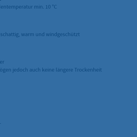
odentemperatur min. 10 °C
bschattig, warm und windgeschützt
er
mögen jedoch auch keine längere Trockenheit
r