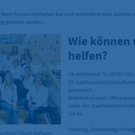
 beim Ernten übersehen hat und vertrocknet sind, können a
 geerntet werden.
Wie können 
helfen?
Ob telefonisch
06192 202
stadtbuecherei(at)hofhei
persönlich.
Während unserer Öffnungszei
Team der Stadtbücherei Hofh
Sie da.
Dienstag, Donnerstag, Freitag
bücherei
|
Stadt Hofheim