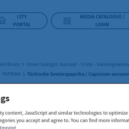
CITY
MEDIA CATALOGUE /
PORTAL
LOGIN
ed library
Unser Saatgut: Aussaat - Ernte - Samengewin
Türkische Gewürzpaprika / Capsicum annuu
PAPRIKA
ngs
ische Gewürzpap
ty content, JavaScript and similar technologies to optimize
psicum annuum
egories you accept and agree to. You can find more informat
Imprint
.