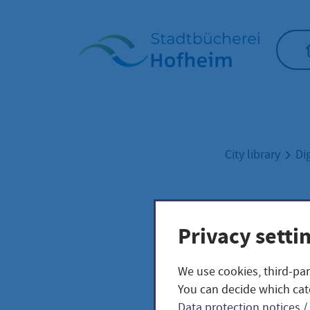
Home"
City library
Di
NEU:
Privacy setti
We use cookies, third-par
You can decide which cat
enote
Data protection notices
/