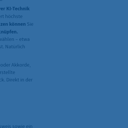
er KI-Technik
ert höchste
izen können
Sie
knüpfen.
wählen – etwa
t. Natürlich
n oder Akkorde,
stellte
k. Direkt in der
sweis sowie ein