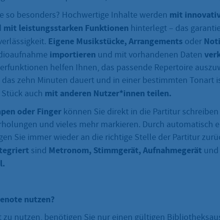
mit innovativ
e so besonders? Hochwertige Inhalte werden
mit leistungsstarken Funktionen
d
hinterlegt – das garanti
Eigene Musikstücke, Arrangements
Not
erlässigkeit.
oder
importieren
ver
udioaufnahme
und mit vorhandenen Daten
erfunktionen helfen Ihnen, das passende Repertoire auszu
, das zehn Minuten dauert und in einer bestimmten Tonart is
mit anderen Nutzer*innen teilen.
s Stück auch
pen oder Finger
können Sie direkt in die Partitur schreibe
holungen und vieles mehr markieren. Durch automatisch er
en Sie immer wieder an die richtige Stelle der Partitur zurüc
tegriert
Metronom, Stimmgerät, Aufnahmegerät
sind
und
l.
 enote nutzen?
zu nutzen, benötigen Sie nur einen gültigen Bibliotheksau