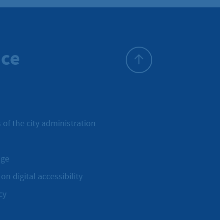
ice
To top
 of the city administration
age
on digital accessibility
cy