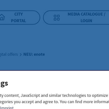
CITY
MEDIA CATALOGUE /
PORTAL
LOGIN
NEU: enote
gital offers
 enote
ngs
ty content, JavaScript and similar technologies to optimize
egories you accept and agree to. You can find more informat
Imprint
.