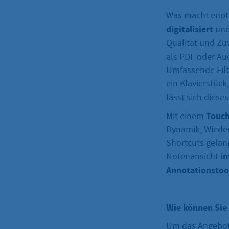
Was macht enot
digitalisiert
un
Qualität und Zuv
als PDF oder A
Umfassende Filt
ein Klavierstück
lässt sich diese
Touch
Mit einem
Dynamik, Wieder
Shortcuts gelang
in
Notenansicht
Annotationstoo
Wie können Sie
Um das Angebot 