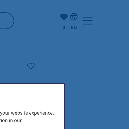
Number of bookmarked ite
0
EN
Language selection: Engl
 your website experience.
ion in our