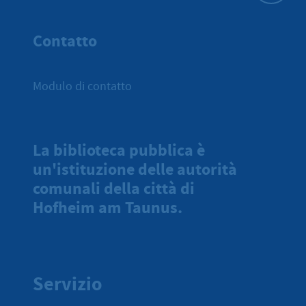
All'inizio 
Contatto
Modulo di contatto
La biblioteca pubblica è
un'istituzione delle autorità
comunali della città di
Hofheim am Taunus.
Servizio