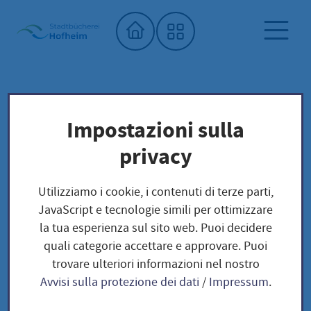
Home"
Biblioteca comunale
Biblioteca dei semi
Impostazioni sulla
Unser Saatgut: Aussaat - Ernte -
privacy
Samengewinnung
Zwiebelgewächse und Wurzelgemüse
Utilizziamo i cookie, i contenuti di terze parti,
JavaScript e tecnologie simili per ottimizzare
Zwiebelgewächse und
la tua esperienza sul sito web. Puoi decidere
quali categorie accettare e approvare. Puoi
Wurzelgemüse
trovare ulteriori informazioni nel nostro
Avvisi sulla protezione dei dati
/
Impressum
.