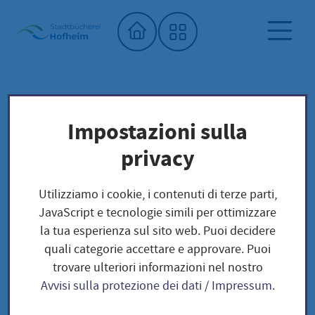
Home"
Biblioteca comunale
Biblioteca dei semi
Impostazioni sulla
Unser Saatgut: Aussaat - Ernte -
privacy
Samengewinnung
Kräuter und Blumen
KRÄUTER
Utilizziamo i cookie, i contenuti di terze parti,
Wildes Basilikum / Ocimum canum
JavaScript e tecnologie simili per ottimizzare
la tua esperienza sul sito web. Puoi decidere
quali categorie accettare e approvare. Puoi
Wildes Basilikum /
trovare ulteriori informazioni nel nostro
Avvisi sulla protezione dei dati
/
Impressum
.
Ocimum canum