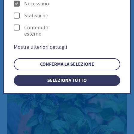
O
Necessario
p
Statistiche
Wildes Basilikum / Ocimum
z
Contenuto
i
canum
esterno
o
Mostra ulteriori dettagli
n
i
CONFERMA LA SELEZIONE
SELEZIONA TUTTO