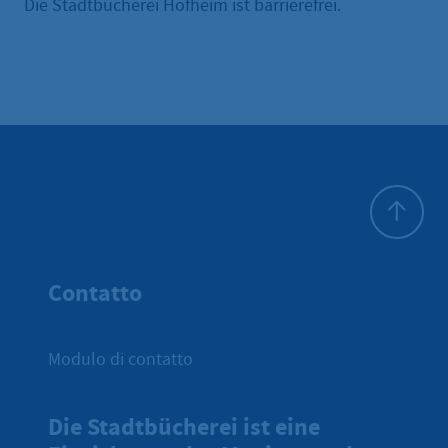
Die Stadtbücherei Hofheim ist barrierefrei.
All'inizio 
Contatto
Modulo di contatto
Die Stadtbücherei ist eine