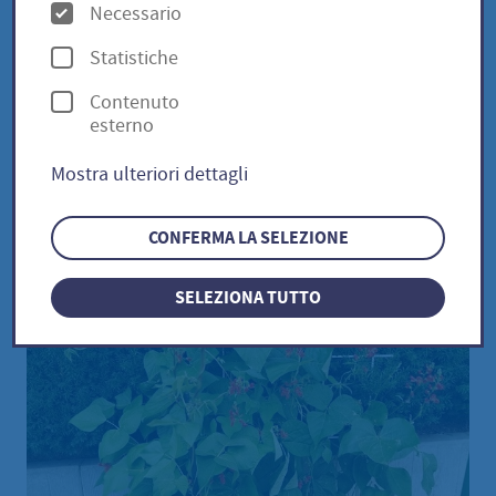
O
Necessario
p
Statistiche
Feuerbohne / Phaseolus
z
Contenuto
i
coccineus
esterno
o
Mostra ulteriori dettagli
n
i
CONFERMA LA SELEZIONE
SELEZIONA TUTTO