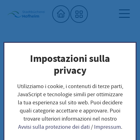
Home"
Biblioteca comunale
Biblioteca dei semi
Impostazioni sulla
Unser Saatgut: Aussaat - Ernte -
privacy
Samengewinnung
Hülsenfrüchte
Utilizziamo i cookie, i contenuti di terze parti,
Feuerbohne / Phaseolus coccineus
JavaScript e tecnologie simili per ottimizzare
la tua esperienza sul sito web. Puoi decidere
quali categorie accettare e approvare. Puoi
Feuerbohne /
trovare ulteriori informazioni nel nostro
Avvisi sulla protezione dei dati
/
Impressum
.
Phaseolus coccineus