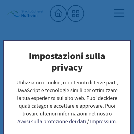
Home"
Biblioteca comunale
Biblioteca dei semi
Impostazioni sulla
Unser Saatgut: Aussaat - Ernte -
privacy
Samengewinnung
Fruchtgemüse
TOMATEN
Utilizziamo i cookie, i contenuti di terze parti,
Gargamel USA- Solanum lycopersicum
JavaScript e tecnologie simili per ottimizzare
la tua esperienza sul sito web. Puoi decidere
quali categorie accettare e approvare. Puoi
Gargamel USA-
trovare ulteriori informazioni nel nostro
Avvisi sulla protezione dei dati
/
Impressum
.
Solanum