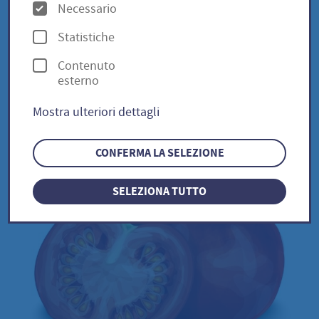
O
lycopersicum
Necessario
p
Statistiche
z
Contenuto
i
Gargamel USA / Solanum
esterno
o
lycopersicum
Mostra ulteriori dettagli
n
i
CONFERMA LA SELEZIONE
SELEZIONA TUTTO