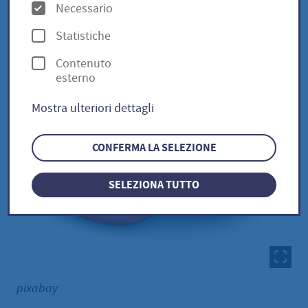
O
Necessario
p
Statistiche
z
Contenuto
i
esterno
o
Mostra ulteriori dettagli
n
i
CONFERMA LA SELEZIONE
SELEZIONA TUTTO
pixabay