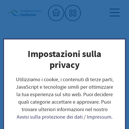
Home"
Biblioteca comunale
Biblioteca dei semi
Impostazioni sulla
Unser Saatgut: Aussaat - Ernte -
privacy
Samengewinnung
DG San Pizzuolo
Fruchtgemüse
TOMATEN
Utilizziamo i cookie, i contenuti di terze parti,
JavaScript e tecnologie simili per ottimizzare
la tua esperienza sul sito web. Puoi decidere
DG San Pizzuolo
quali categorie accettare e approvare. Puoi
trovare ulteriori informazioni nel nostro
Avvisi sulla protezione dei dati
/
Impressum
.
Tomate DG San Pizzuolo