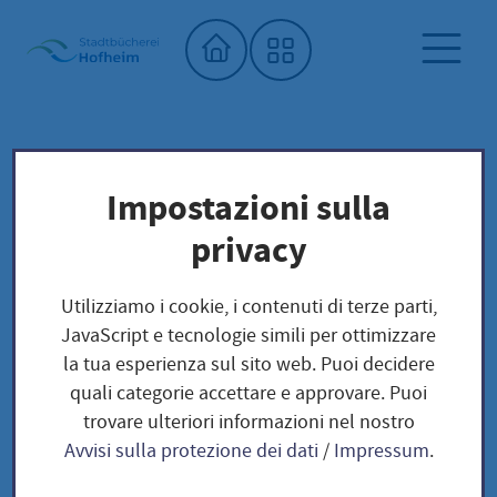
Home"
Biblioteca comunale
Biblioteca dei semi
Impostazioni sulla
Unser Saatgut: Aussaat - Ernte -
privacy
Samengewinnung
Kohl und Körner
Utilizziamo i cookie, i contenuti di terze parti,
JavaScript e tecnologie simili per ottimizzare
Kohl und Körner
la tua esperienza sul sito web. Puoi decidere
quali categorie accettare e approvare. Puoi
trovare ulteriori informazioni nel nostro
Avvisi sulla protezione dei dati
/
Impressum
.