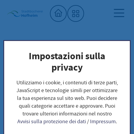
Home"
Biblioteca comunale
Biblioteca dei semi
Impostazioni sulla
Unser Saatgut: Aussaat - Ernte -
privacy
Samengewinnung
Kräuter und Blumen
BLUMEN
Utilizziamo i cookie, i contenuti di terze parti,
Pfirsichblättrige Glockenblume / Campanula
JavaScript e tecnologie simili per ottimizzare
persici
la tua esperienza sul sito web. Puoi decidere
quali categorie accettare e approvare. Puoi
trovare ulteriori informazioni nel nostro
Pfirsichblättrige
Avvisi sulla protezione dei dati
/
Impressum
.