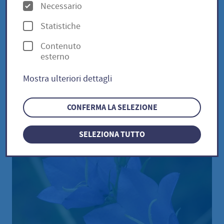
Glockenblume /
O
Necessario
p
Campanula persici
Statistiche
z
Contenuto
i
esterno
o
Pfirsichblättrige Glockenblume
Mostra ulteriori dettagli
n
/ Campanula persicifolia
i
CONFERMA LA SELEZIONE
SELEZIONA TUTTO