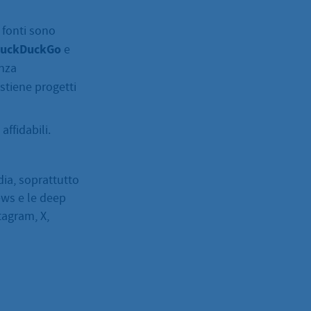
i fonti sono
uckDuckGo
e
enza
stiene progetti
affidabili.
dia, soprattutto
news e le deep
stagram, X,