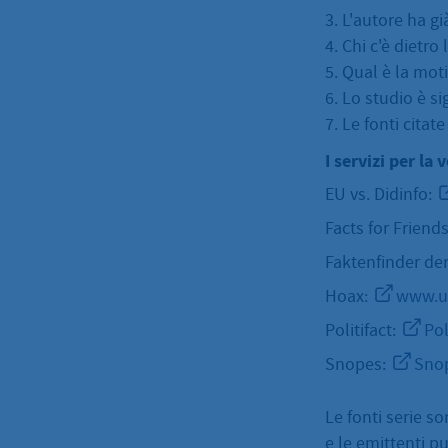
3. L'autore ha gi
4. Chi c'è dietro
5. Qual è la mot
6. Lo studio è si
7. Le fonti citate
I servizi per la
EU vs. Didinfo:
Facts for Friend
Faktenfinder de
Hoax:
www.us
Politifact:
Pol
Snopes:
Sno
Le fonti serie so
e le emittenti pu