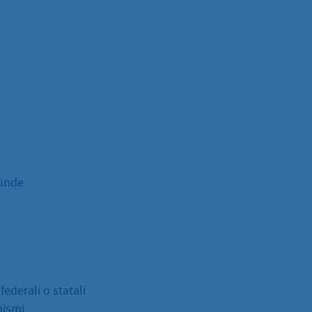
ründe
federali o statali
nismi