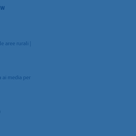
RW
e aree rurali |
ta ai media per
)