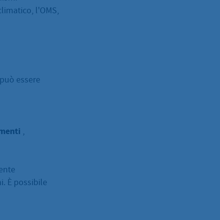
limatico, l'OMS,
può essere
imenti
,
mente
. È possibile