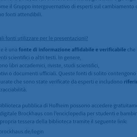
ome il Gruppo intergovernativo di esperti sul cambiamento c
no fonti attendibili.
ali fonti utilizzare per le presentazioni?
fonte di informazione affidabile e verificabile
le è una
che 
i scientifici o altri testi. In genere,
sono libri accademici, riviste, studi scientifici,
tivi o documenti ufficiali. Queste fonti di solito contengono
rifer
urate che sono state verificate da esperti e includono
racciabilità.
a Biblioteca pubblica di Hofheim possono accedere gratuita
 digitale Brockhaus con l'enciclopedia per studenti e bambini
propria tessera della biblioteca tramite il seguente link:
.brockhaus.de/login