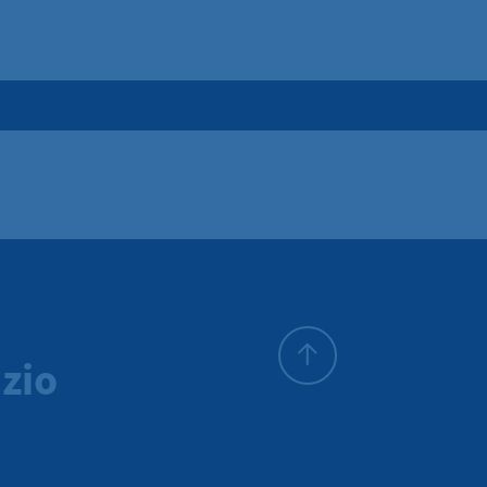
zio
All'inizio della pagina