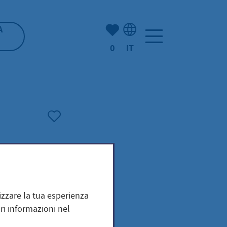
(Mio) Hofheim:
A
0
IT
Selezione della lingua: It
mizzare la tua esperienza
ri informazioni nel