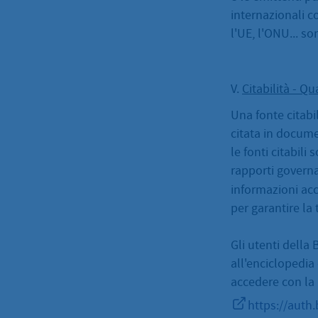
internazionali c
l'UE, l'ONU... so
V.
Citabilità - Qu
Una fonte citabi
citata in document
le fonti citabili 
rapporti governa
informazioni acc
per garantire la t
Gli utenti dell
all'enciclopedia
accedere con la 
https://auth