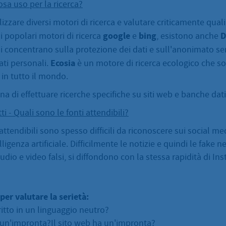
osa uso per la ricerca?
izzare diversi motori di ricerca e valutare criticamente qual
google
bing
D
 ai popolari motori di ricerca
e
, esistono anche
si concentrano sulla protezione dei dati e sull'anonimato s
Ecosia
ati personali.
è un motore di ricerca ecologico che so
 in tutto il mondo.
a di effettuare ricerche specifiche su siti web e banche dati 
tti - Quali sono le fonti attendibili?
attendibili sono spesso difficili da riconoscere sui social me
elligenza artificiale. Difficilmente le notizie e quindi le fake 
audio e video falsi, si diffondono con la stessa rapidità di In
er valutare la serietà:
critto in un linguaggio neutro?
a un'impronta?Il sito web ha un'impronta?