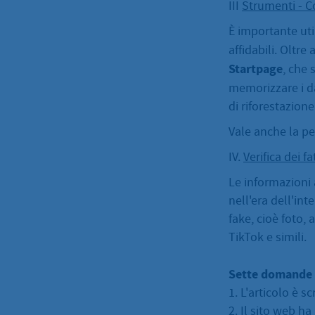
III
Strumenti - C
È importante util
affidabili. Oltre
Startpage
, che 
memorizzare i d
di riforestazione
Vale anche la pen
IV.
Verifica dei fa
Le informazioni 
nell'era dell'int
fake, cioè foto, 
TikTok e simili.
Sette domande p
1. L'articolo è s
2. Il sito web h