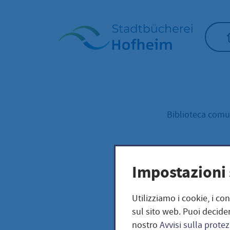
Home"
Biblioteca com
Sugg
Impostazioni 
rice
Utilizziamo i cookie, i co
sul sito web. Puoi decider
nostro
Avvisi sulla protez