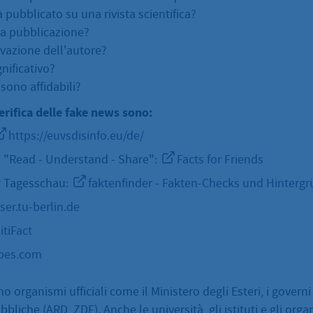
à pubblicato su una rivista scientifica?
 la pubblicazione?
ivazione dell'autore?
gnificativo?
 sono affidabili?
 verifica delle fake news sono:
https://euvsdisinfo.eu/de/
s "Read - Understand - Share":
Facts for Friends
r Tagesschau:
faktenfinder - Fakten-Checks und Hinterg
er.tu-berlin.de
itiFact
pes.com
no organismi ufficiali come il Ministero degli Esteri, i governi 
bbliche (ARD, ZDF). Anche le università, gli istituti e gli orga